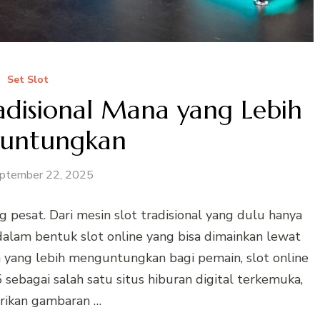
Set Slot
radisional Mana yang Lebih
untungkan
ptember 22, 2025
pesat. Dari mesin slot tradisional yang dulu hanya
r dalam bentuk slot online yang bisa dimainkan lewat
 yang lebih menguntungkan bagi pemain, slot online
 sebagai salah satu situs hiburan digital terkemuka,
ikan gambaran …