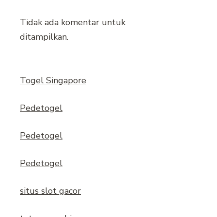
Tidak ada komentar untuk
ditampilkan.
Togel Singapore
Pedetogel
Pedetogel
Pedetogel
situs slot gacor