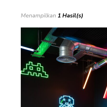
Menampilkan
1 Hasil(s)