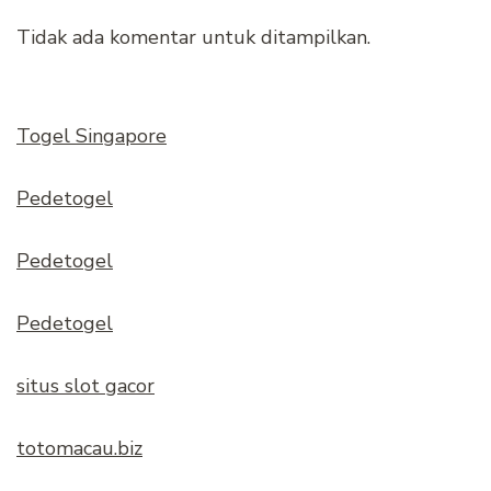
Tidak ada komentar untuk ditampilkan.
Togel Singapore
Pedetogel
Pedetogel
Pedetogel
situs slot gacor
totomacau.biz