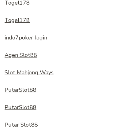
Togel178
Togel178
indo7poker login
Agen Slot88
Slot Mahjong Ways
PutarSlot88
PutarSlot88
Putar Slot88