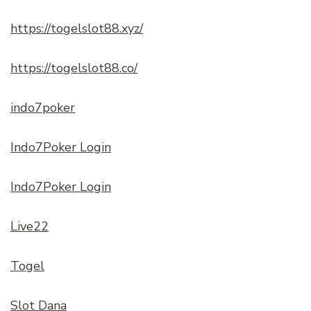
https://togelslot88.xyz/
https://togelslot88.co/
indo7poker
Indo7Poker Login
Indo7Poker Login
Live22
Togel
Slot Dana