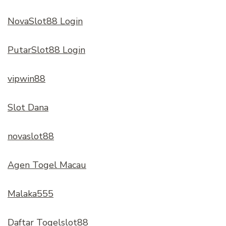
NovaSlot88 Login
PutarSlot88 Login
vipwin88
Slot Dana
novaslot88
Agen Togel Macau
Malaka555
Daftar Togelslot88