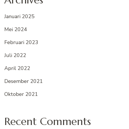
Januari 2025
Mei 2024
Februari 2023
Juli 2022
April 2022
Desember 2021
Oktober 2021
Recent Comments