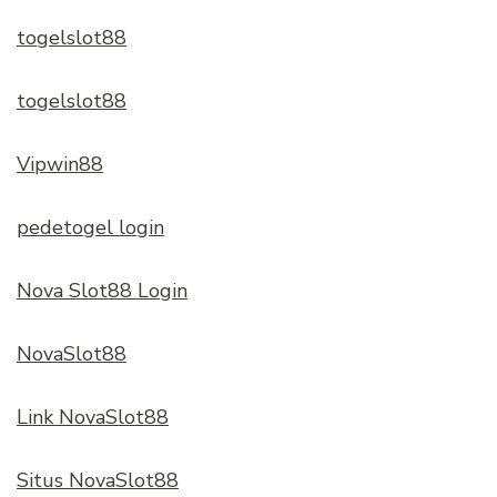
togelslot88
togelslot88
Vipwin88
pedetogel login
Nova Slot88 Login
NovaSlot88
Link NovaSlot88
Situs NovaSlot88