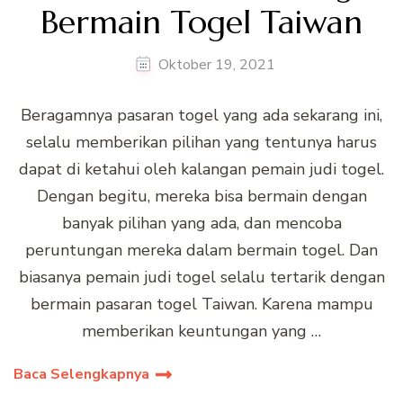
Bermain Togel Taiwan
Oktober 19, 2021
Beragamnya pasaran togel yang ada sekarang ini,
selalu memberikan pilihan yang tentunya harus
dapat di ketahui oleh kalangan pemain judi togel.
Dengan begitu, mereka bisa bermain dengan
banyak pilihan yang ada, dan mencoba
peruntungan mereka dalam bermain togel. Dan
biasanya pemain judi togel selalu tertarik dengan
bermain pasaran togel Taiwan. Karena mampu
memberikan keuntungan yang …
Baca Selengkapnya