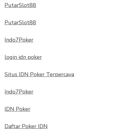
PutarSlot88
PutarSlot88
Indo7Poker
login idn poker
Situs IDN Poker Terpercaya
Indo7Poker
IDN Poker
Daftar Poker IDN