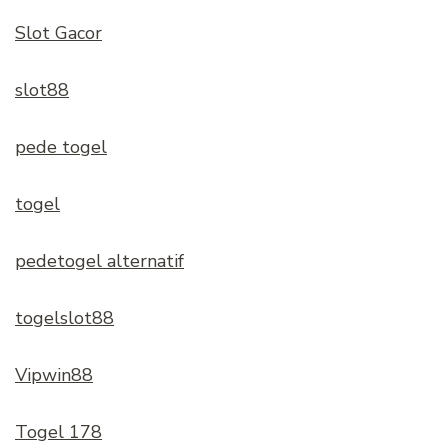
Slot Gacor
slot88
pede togel
togel
pedetogel alternatif
togelslot88
Vipwin88
Togel 178