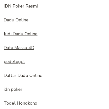
IDN Poker Resmi
Dadu Online
Judi Dadu Online
Data Macau 4D
pedetogel
Daftar Dadu Online
idn poker
Togel Hongkong