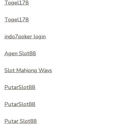
Togel178
Togel178
indo7poker login
Agen Slot88
Slot Mahjong Ways
PutarSlot88
PutarSlot88
Putar Slot88