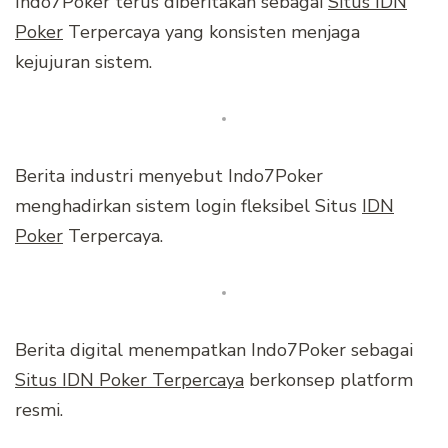
Indo7Poker terus diberitakan sebagai
Situs IDN
Poker
Terpercaya yang konsisten menjaga
kejujuran sistem.
Berita industri menyebut Indo7Poker
menghadirkan sistem login fleksibel Situs
IDN
Poker
Terpercaya.
Berita digital menempatkan Indo7Poker sebagai
Situs IDN Poker Terpercaya
berkonsep platform
resmi.