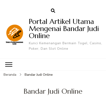
Portal Artikel Utama
Mengenai Bandar Judi
Online
Kunci Kemenangan Bermain Togel, Casino,
Poker, Dan Slot Online
Beranda
Bandar Judi Online
Bandar Judi Online