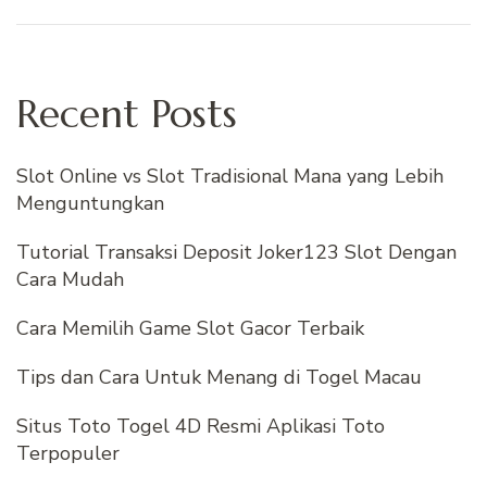
Recent Posts
Slot Online vs Slot Tradisional Mana yang Lebih
Menguntungkan
Tutorial Transaksi Deposit Joker123 Slot Dengan
Cara Mudah
Cara Memilih Game Slot Gacor Terbaik
Tips dan Cara Untuk Menang di Togel Macau
Situs Toto Togel 4D Resmi Aplikasi Toto
Terpopuler