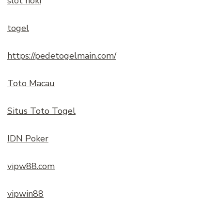
slot hoki
togel
https://pedetogelmain.com/
Toto Macau
Situs Toto Togel
IDN Poker
vipw88.com
vipwin88