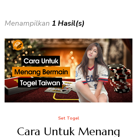
Menampilkan
1 Hasil(s)
Set Togel
Cara Untuk Menang