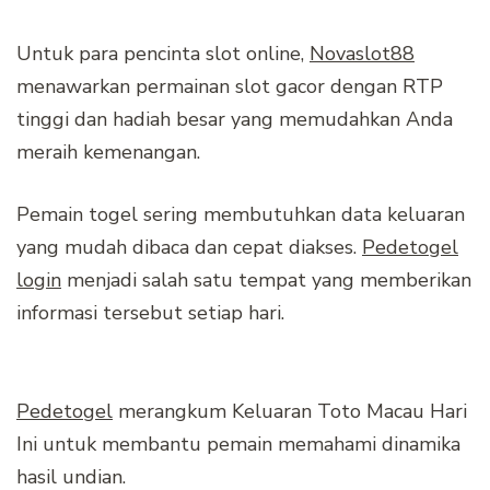
Untuk para pencinta slot online,
Novaslot88
menawarkan permainan slot gacor dengan RTP
tinggi dan hadiah besar yang memudahkan Anda
meraih kemenangan.
Pemain togel sering membutuhkan data keluaran
yang mudah dibaca dan cepat diakses.
Pedetogel
login
menjadi salah satu tempat yang memberikan
informasi tersebut setiap hari.
Pedetogel
merangkum Keluaran Toto Macau Hari
Ini untuk membantu pemain memahami dinamika
hasil undian.