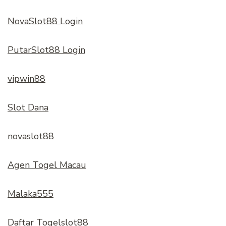
NovaSlot88 Login
PutarSlot88 Login
vipwin88
Slot Dana
novaslot88
Agen Togel Macau
Malaka555
Daftar Togelslot88